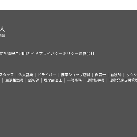
立ち情報
ご利用ガイド
プライバシーポリシー
運営会社
スタッフ
法人営業
ドライバー
携帯ショップ店員
保育士
看護師
タク
士
生活相談員
鍼灸師
理学療法士
一般事務
児童指導員
児童発達支援管