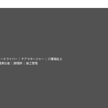
シードライバー
ケアマネージャー
介護福祉士
理責任者
調理師
施工管理