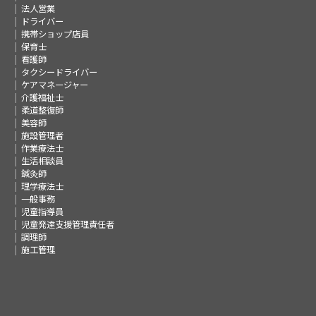
法人営業
ドライバー
携帯ショップ店員
保育士
看護師
タクシードライバー
ケアマネージャー
介護福祉士
柔道整復師
美容師
施設管理者
作業療法士
生活相談員
鍼灸師
理学療法士
一般事務
児童指導員
児童発達支援管理責任者
調理師
施工管理