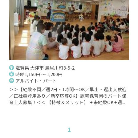
滋賀県 大津市 鳥居川町8-5-2
時給1,150円 ～ 1,200円
アルバイト・パート
＞＞【経験不問／週2日・1時間～OK／早出・遅出大歓迎
／正社員登用あり／新卒応募OK】認可保育園のパート保
育士大募集！＜＜ 【特徴＆メリット】 ✦未経験OK✦週...
1