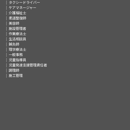
タクシードライバー
ケアマネージャー
介護福祉士
柔道整復師
美容師
施設管理者
作業療法士
生活相談員
鍼灸師
理学療法士
一般事務
児童指導員
児童発達支援管理責任者
調理師
施工管理