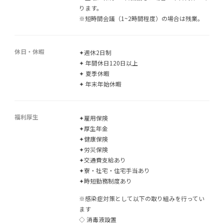
ります。
※短時間会議（1~2時間程度）の場合は残業。
休日・休暇
✦週休2日制
✦ 年間休日120日以上
✦ 夏季休暇
✦ 年末年始休暇
福利厚生
✦雇用保険
✦厚生年金
✦健康保険
✦労災保険
✦交通費支給あり
✦寮・社宅・住宅手当あり
✦時短勤務制度あり
※感染症対策として以下の取り組みを行ってい
ます
◇ 消毒液設置