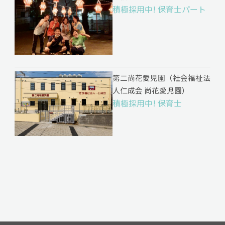
積極採用中! 保育士パート
第二尚花愛児園（社会福祉法
人仁成会 尚花愛児園）
積極採用中! 保育士