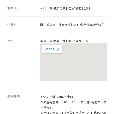
勤務地
神奈川県 横浜市港北区 綱島西2-15-8
企業名
尚花愛児園（社会福祉法人仁成会 尚花愛児園）
住所
神奈川県 横浜市港北区 綱島西2-15-8
勤務時間
✦シフト制（月曜～金曜）
※開園時間内（7:00~19:00）で実働8時間のシフ
ト制です。
※土曜に保育で1日出勤した場合は平日代休があ