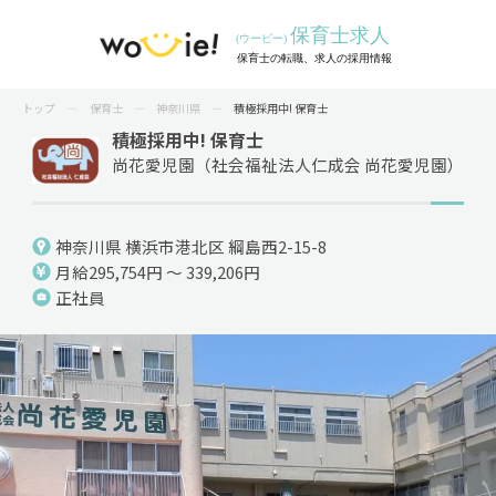
トップ
保育士
神奈川県
積極採用中! 保育士
積極採用中! 保育士
尚花愛児園（社会福祉法人仁成会 尚花愛児園）
神奈川県 横浜市港北区 綱島西2-15-8
月給295,754円 ～ 339,206円
正社員