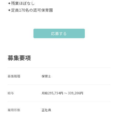
✦残業ほぼなし
✦定員170名の認可保育園
応募する
募集要項
募集職種
保育士
給与
月給295,754円 ～ 339,206円
雇用形態
正社員