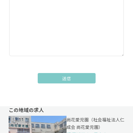
送信
この地域の求人
尚花愛児園（社会福祉法人仁
成会 尚花愛児園）