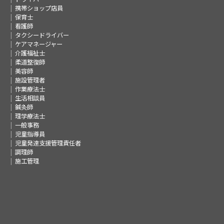
携帯ショップ店員
保育士
看護師
タクシードライバー
ケアマネージャー
介護福祉士
柔道整復師
美容師
施設管理者
作業療法士
生活相談員
鍼灸師
理学療法士
一般事務
児童指導員
児童発達支援管理責任者
調理師
施工管理