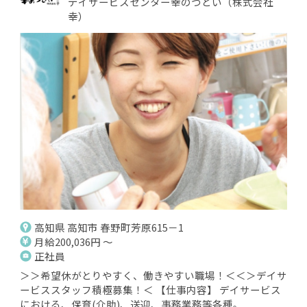
デイサービスセンター幸のつどい（株式会社
幸）
高知県 高知市 春野町芳原615－1
月給200,036円 ～
正社員
＞＞希望休がとりやすく、働きやすい職場！＜＜＞デイサ
ービススタッフ積極募集！＜ 【仕事内容】 デイサービス
における、保育(介助)、送迎、事務業務等各種。...