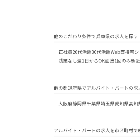
他のこだわり条件で兵庫県の求人を探す
正社員
20代活躍
30代活躍
Web面接可
シ
残業なし
週1日からOK
面接1回のみ
駅近
他の都道府県でアルバイト・パートの求
大阪府
静岡県
千葉県
埼玉県
愛知県
高知
アルバイト・パートの求人を市区町村で