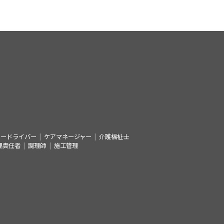
シードライバー
ケアマネージャー
介護福祉士
理責任者
調理師
施工管理