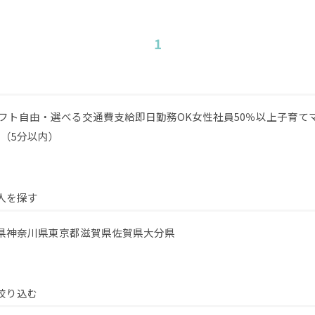
1
フト自由・選べる
交通費支給
即日勤務OK
女性社員50％以上
子育て
（5分以内）
人を探す
県
神奈川県
東京都
滋賀県
佐賀県
大分県
絞り込む