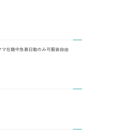
ママ在籍中
急募
日勤のみ可
服装自由