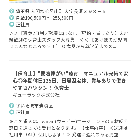
埼玉県 入間郡毛呂山町 大字長瀬３９８－５
月給190,500円 ～ 255,500円
正社員
＞＞【週休2日制／残業ほぼなし／昇給・賞与あり】未経
験歓迎の保育士スタッフ大募集！＜＜ 【あけぼの幼児園
はこんなところです！】 ０歳児から就学前までの...
【保育士】"愛着障がい"療育｜マニュアル完備で安
心◎年間休日125日、日曜固定休、賞与ありで働き
やすさバツグン！ 保育士
キューラック株式会社
さいたま市岩槻区
正社員
※この求人は、wovie(ウービー)エージェントの人材紹介
窓口を通じての受付となります。 【仕事内容】 ＜送迎は
社用車（AT）使用します！＞ 発達に遅れのある児童...